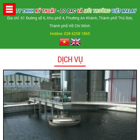
Địa chỉ: 61 Đường số 6, Khu phố 4, Phường An Khánh, Thành phố Thủ Đức,
Thành phố Hồ Chí Minh.
GIỚI THIỆU
Hotline: 028 6258 1865
XÂY DỰNG
THIẾT KẾ
DỊCH VỤ
BẢNG GIÁ
DỰ ÁN
VẬT LIỆU XÂY DỰNG
TIN TỨC
LIÊN HỆ